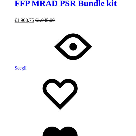
FFP MRAD PSR Bundle kit
€
1.908,75
€
1.945,00
Scegli
Lista
Lista
dei
dei
desideri
desideri
Lista
dei