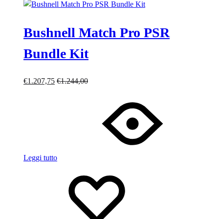
Bushnell Match Pro PSR
Bundle Kit
€
1.207,75
€
1.244,00
Leggi tutto
Lista
Lista
dei
dei
desideri
desideri