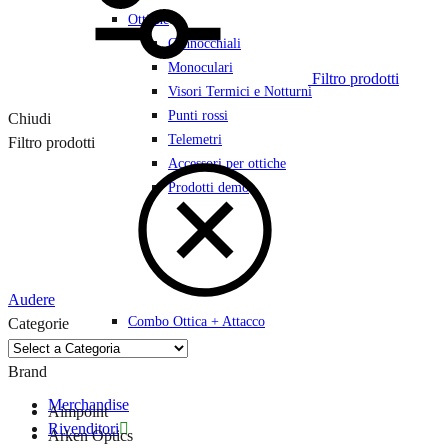
Ottiche
Cannocchiali
Monoculari
Filtro prodotti
Visori Termici e Notturni
Punti rossi
Chiudi
Telemetri
Filtro prodotti
Accessori per ottiche
Prodotti demo
Audere
Combo Ottica + Attacco
Categorie
Brand
Merchandise
Aimpoint
Rivenditori
Arken Optics