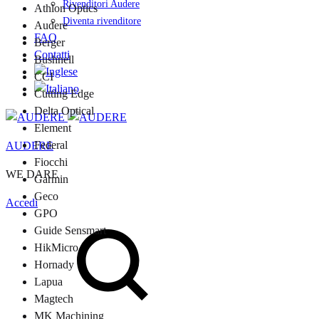
Rivenditori Audere
Athlon Optics
Diventa rivenditore
Audere
FAQ
Berger
Contatti
Bushnell
CCI
Cutting Edge
Delta Optical
Element
Federal
AUDERE
Fiocchi
WE DARE
Garmin
Geco
Accedi
GPO
Cerca
Guide Sensmart
HikMicro
Hornady
Lapua
Magtech
MK Machining