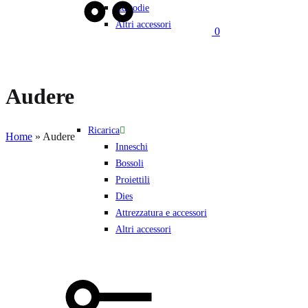
Custodie
Altri accessori
0
Audere
Ricarica
Home
»
Audere
Inneschi
Bossoli
Proiettili
Dies
Attrezzatura e accessori
Altri accessori