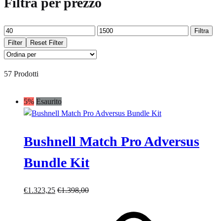
Filtra per prezzo
Prezzo
Prezzo
Filtra
Min
Max
Filter
Reset Filter
57 Prodotti
5%
Esaurito
Bushnell Match Pro Adversus
Bundle Kit
€
1.323,25
€
1.398,00