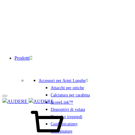
Prodotti
Accessori per Armi Lunghe
Attacchi per ottiche
Calciatura per carabina
ScopeLink™
Carrello
Dispositivi di volata
Bipiedi e treppiedi
Guide picatinny
Impugnature