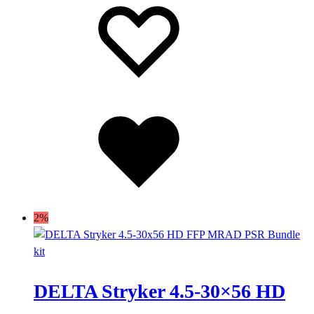
dei
dei
desideri
desideri
Lista
dei
desideri
2%
DELTA Stryker 4.5-30×56 HD