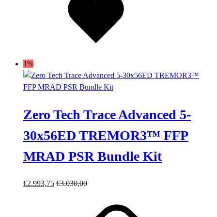
desideri
1%
Zero Tech Trace Advanced 5-
30x56ED TREMOR3™ FFP
MRAD PSR Bundle Kit
€
2.993,75
€
3.030,00