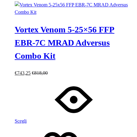
Vortex Venom 5-25×56 FFP
EBR-7C MRAD Adversus
Combo Kit
€
743,25
€
818,00
Scegli
Lista
Lista
dei
dei