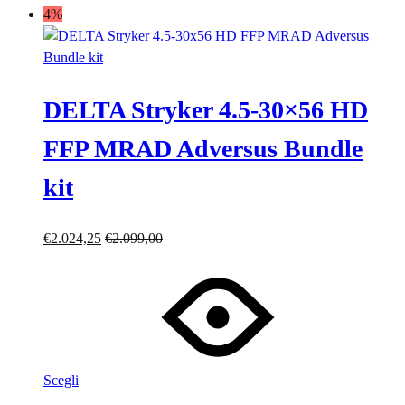
4%
DELTA Stryker 4.5-30×56 HD
FFP MRAD Adversus Bundle
kit
€
2.024,25
€
2.099,00
Scegli
Lista
Lista