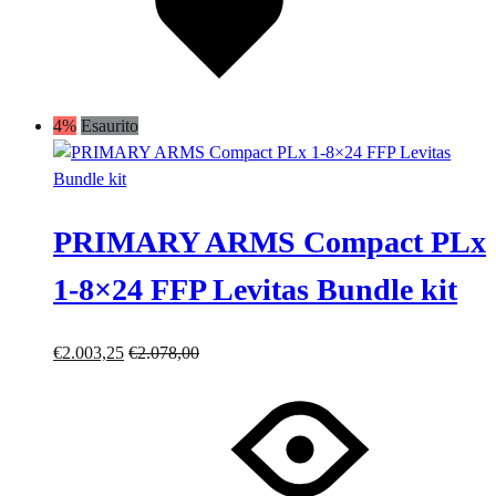
desideri
4%
Esaurito
PRIMARY ARMS Compact PLx
1-8×24 FFP Levitas Bundle kit
€
2.003,25
€
2.078,00