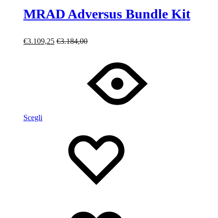
MRAD Adversus Bundle Kit
€
3.109,25
€
3.184,00
Scegli
Lista
Lista
dei
dei
desideri
desideri
Lista
dei