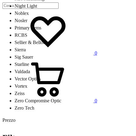
Night Light
Lista
Noblex
dei
Nosler
desideri
Primary Arms
RCBS
Sellier & Bellot
Sierra
0
Sig Sauer
Carrello
Starline
Valdada
Vector Optics
Vortex
Zeiss
0
Zero Compromise Optic
Zero Tech
Prezzo