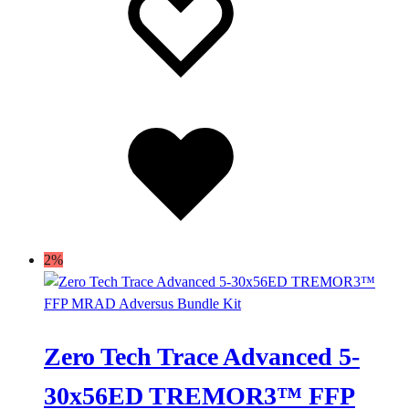
desideri
desideri
Lista
dei
desideri
2%
Zero Tech Trace Advanced 5-
30x56ED TREMOR3™ FFP