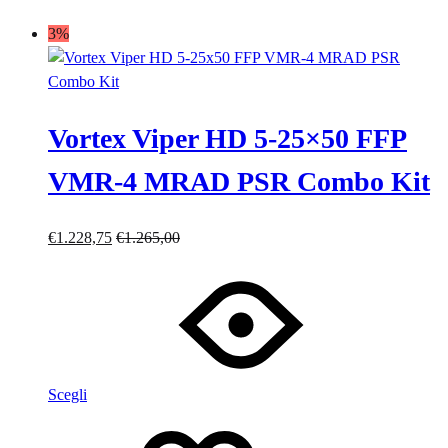
3%
Vortex Viper HD 5-25×50 FFP
VMR-4 MRAD PSR Combo Kit
€
1.228,75
€
1.265,00
Scegli
Lista
Lista
dei
dei