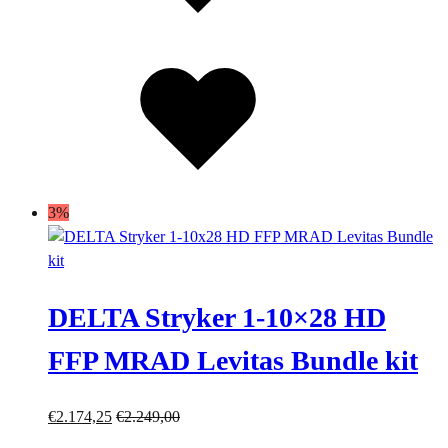
Lista
dei
desideri
3%
DELTA Stryker 1-10×28 HD
FFP MRAD Levitas Bundle kit
€
2.174,25
€
2.249,00