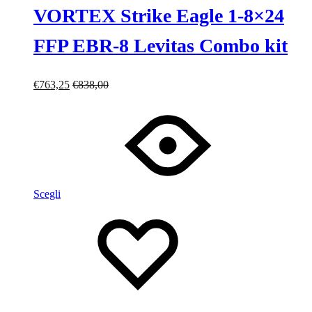
VORTEX Strike Eagle 1-8×24
FFP EBR-8 Levitas Combo kit
€
763,25
€
838,00
Scegli
Lista
Lista
dei
dei
desideri
desideri