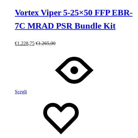
Vortex Viper 5-25×50 FFP EBR-
7C MRAD PSR Bundle Kit
€
1.228,75
€
1.265,00
Scegli
Lista
Lista
dei
dei
desideri
desideri