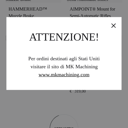
HAMMERHEAD™
AIMPOINT® Mount for
Muzzle Brake
Semi-Automatic Rifles
€
225,00
€
53,00
€
250,00
ATTENZIONE!
LEVITAS™ Cantilever
Per ordini destinati agli Stati Uniti
Scope Mount
LEVITAS™ Cantilever
visitare il sito di MK Machining
Scope Mount Heavy
€
299,00
www.mkmachining.com
Bronze LIMITED
EDITION
€
319,00