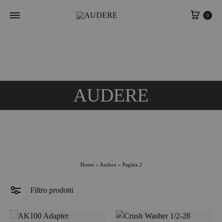
Carrel
0
AUDERE
Home
»
Audere
»
Pagina 2
Filtro prodotti