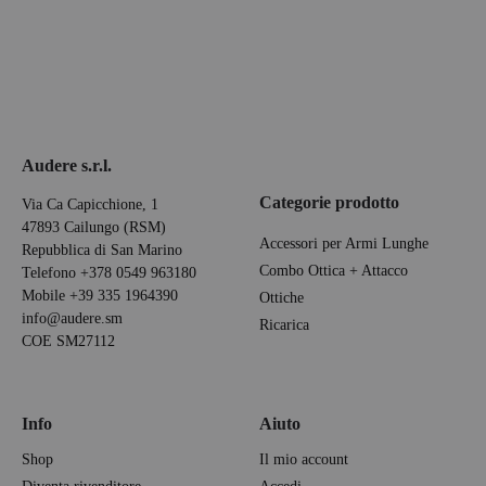
Audere s.r.l.
Categorie prodotto
Via Ca Capicchione, 1
47893 Cailungo (RSM)
Accessori per Armi Lunghe
Repubblica di San Marino
Combo Ottica + Attacco
Telefono
+378 0549 963180
Mobile
+39 335 1964390
Ottiche
info@audere.sm
Ricarica
COE SM27112
Info
Aiuto
Shop
Il mio account