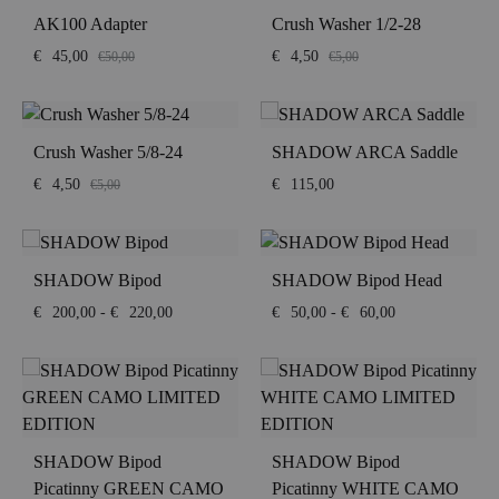
AK100 Adapter
Crush Washer 1/2-28
€
45,00
€
4,50
€
50,00
€
5,00
Crush Washer 5/8-24
SHADOW ARCA Saddle
€
4,50
€
115,00
€
5,00
SHADOW Bipod
SHADOW Bipod Head
Fascia
Fascia
€
200,00
-
€
220,00
€
50,00
-
€
60,00
di
di
prezzo:
prezzo:
da
da
€200,00
€50,00
a
a
€220,00
€60,00
SHADOW Bipod
SHADOW Bipod
Picatinny GREEN CAMO
Picatinny WHITE CAMO