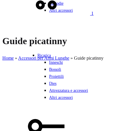
Custodie
Altri accessori
1
Guide picatinny
Ricarica
Home
»
Accessori per Armi Lunghe
»
Guide picatinny
Inneschi
Bossoli
Proiettili
Dies
Attrezzatura e accessori
Altri accessori