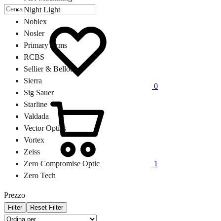
Night Light
Lista
Noblex
dei
Nosler
desideri
Primary Arms
RCBS
Sellier & Bellot
Sierra
0
Sig Sauer
Carrello
Starline
Valdada
Vector Optics
Vortex
Zeiss
1
Zero Compromise Optic
Zero Tech
Prezzo
Filter
Reset Filter