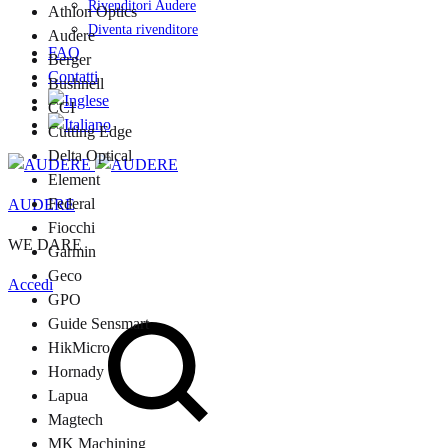
Rivenditori Audere
Athlon Optics
Diventa rivenditore
Audere
FAQ
Berger
Contatti
Bushnell
CCI
Cutting Edge
Delta Optical
Element
Federal
AUDERE
Fiocchi
WE DARE
Garmin
Geco
Accedi
GPO
Cerca
Guide Sensmart
HikMicro
Hornady
Lapua
Magtech
MK Machining