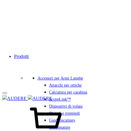
Prodotti
Accessori per Armi Lunghe
Attacchi per ottiche
Calciatura per carabina
ScopeLink™
Carrello
Dispositivi di volata
Bipiedi e treppiedi
Guide picatinny
Impugnature