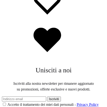
scelte
nella
pagina
del
prodotto
Lista
dei
desideri
Unisciti a noi
Iscriviti alla nostra newsletter per rimanere aggiornato
su promozioni, offerte esclusive e nuovi prodotti.
Accetto il trattamento dei miei dati personali -
Privacy Policy