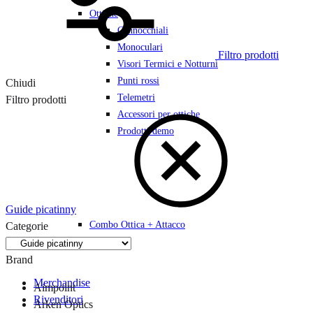
Ottiche
Cannocchiali
Monoculari
Filtro prodotti
Visori Termici e Notturni
Punti rossi
Chiudi
Telemetri
Filtro prodotti
Accessori per ottiche
Prodotti demo
Guide picatinny
Combo Ottica + Attacco
Categorie
Brand
Merchandise
Aimpoint
Rivenditori
Arken Optics