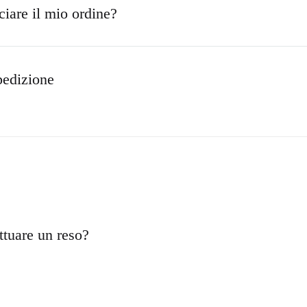
iare il mio ordine?
pedizione
tuare un reso?