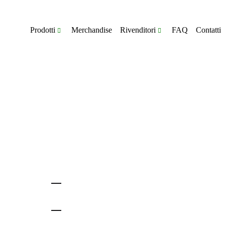
Prodotti
Merchandise
Rivenditori
FAQ
Contatti
ACCESSORI PER ARMI LUNGHE
RICAR
Attacchi per ottiche
Inneschi
Calciatura per carabina
Bossoli
ScopeLink™
Proiettili
Dispositivi di volata
Dies
Bipiedi e treppiedi
Attrezzat
Guide picatinny
Altri acc