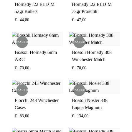
Hornady .22 ELD-M
Hornady .22 ELD-M
52gr Bullets
73gr Proiettili
€
44,80
€
47,00
ESAURITO
ESAURITO
Bossoli Hornady 6mm
Bossoli Hornady 308
ARC
Winchester Match
€
70,00
€
70,00
ESAURITO
ESAURITO
Fiocchi 243 Winchester
Bossoli Nosler 338
Cases
Lapua Magnum
€
83,00
€
134,00