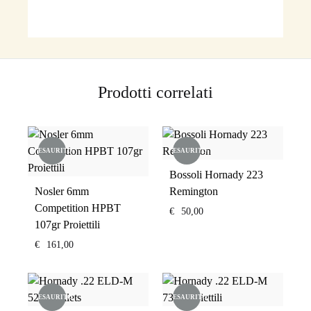
Prodotti correlati
ESAURITO
ESAURITO
Bossoli Hornady 223
Nosler 6mm
Remington
Competition HPBT
€
50,00
107gr Proiettili
€
161,00
ESAURITO
ESAURITO