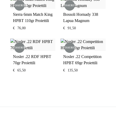
ESAURITO
ESAURITO
Sierra 6mm Match King
Bossoli Hornady 338
HPBT 110gr Proiettili
Lapua Magnum
€
76,00
€
91,50
ESAURITO
ESAURITO
Nosler .22 RDF HPBT
Nosler .22 Competition
70gr Proiettili
HPBT 69gr Proiettili
€
65,50
€
135,50