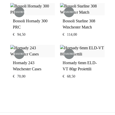
ESAURITO
ESAURITO
Bossoli Hornady 300
Bossoli Starline 308
PRC
Winchester Match
€
94,50
€
114,00
ESAURITO
ESAURITO
Hornady 243
Hornady 6mm ELD-
Winchester Cases
VT 80gr Proiettili
€
70,00
€
68,50