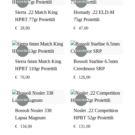
ESAURITO
ESAURITO
Sierra .22 Match King
Hornady .22 ELD-M
HPBT 77gr Proiettili
75gr Proiettili
€
28,80
€
47,00
ESAURITO
ESAURITO
Sierra 6mm Match King
Bossoli Starline 6.5mm
HPBT 110gr Proiettili
Creedmoor SRP
€
76,00
€
126,00
ESAURITO
ESAURITO
Bossoli Nosler 338
Nosler .22 Competition
Lapua Magnum
HPBT 52gr Proiettili
€
134,00
€
131,00