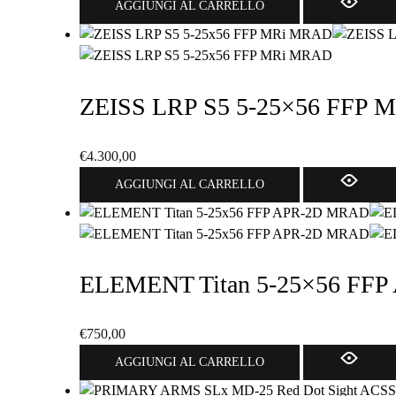
AGGIUNGI AL CARRELLO
scelte
nella
pagina
del
prodotto
ZEISS LRP S5 5-25×56 FFP
€
4.300,00
AGGIUNGI AL CARRELLO
ELEMENT Titan 5-25×56 FF
€
750,00
AGGIUNGI AL CARRELLO