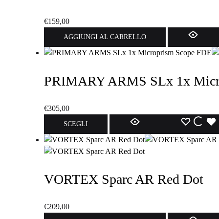
€
159,00
AGGIUNGI AL CARRELLO
PRIMARY ARMS SLx 1x Micr
€
305,00
Questo
LISTA
LIS
SCEGLI
prodotto
ha
DEI
DEI
più
DESIDE
DES
varianti.
VORTEX Sparc AR Red Dot
Le
opzioni
possono
€
209,00
essere