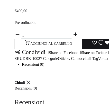
Guide picatinny
Altri acc
€
400,00
Impugnature
Pre-ordinabile
Custodie
Quantità
Altri accessori
LISTA
LI
AGGIUNGI AL CARRELLO
Condividi
Share on Facebook
Share on Twitter
DEI
DE
SKU
DBK-10027
Categorie
Ottiche
,
Cannocchiali
Tag
Vortex
DESID
DE
Recensioni (0)
Chiudi
Recensioni (0)
Recensioni