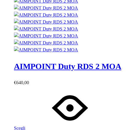
AIMPOINT Duty RDS 2 MOA
€
640,00
Questo
prodotto
ha
più
varianti.
Le
Scegli