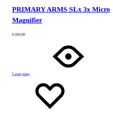
PRIMARY ARMS SLx 3x Micro
Magnifier
€
189,00
Leggi tutto
Lista
Lista
dei
dei
desideri
desideri