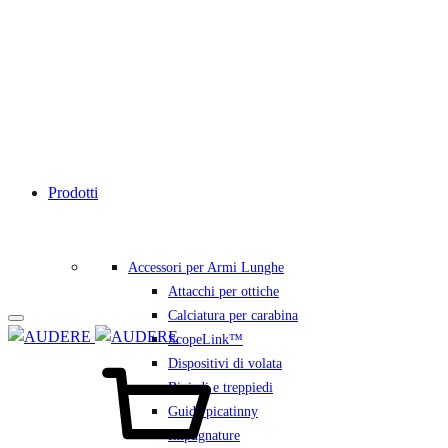
Prodotti
Accessori per Armi Lunghe
Attacchi per ottiche
Calciatura per carabina
ScopeLink™
Carrello
Dispositivi di volata
Bipiedi e treppiedi
Guide picatinny
Impugnature