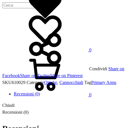
Lista
dei
desideri
0
Carrello
Condividi
Share on
Facebook
Share on Twitter
Share on Pinterest
SKU
610029
Categorie
Ottiche
,
Cannocchiali
Tag
Primary Arms
Recensioni (0)
0
Chiudi
Recensioni (0)