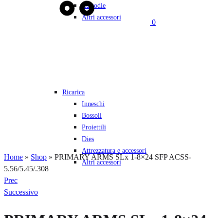
Custodie
Altri accessori
0
Ricarica
Inneschi
Bossoli
Proiettili
Dies
Attrezzatura e accessori
Home
»
Shop
»
PRIMARY ARMS SLx 1-8×24 SFP ACSS-
Altri accessori
5.56/5.45/.308
Navigazione
Prec
prodotto
Successivo