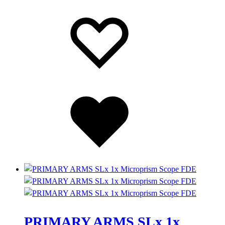
Lista
Lista
dei
dei
desideri
desideri
Lista
dei
desideri
PRIMARY ARMS SLx 1x