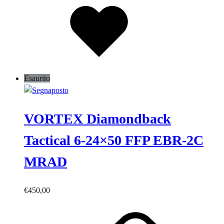
dei
desideri
Esaurito
VORTEX Diamondback
Tactical 6-24×50 FFP EBR-2C
MRAD
€
450,00