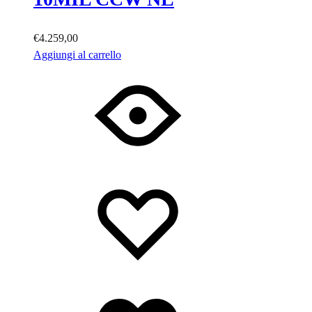
€
4.259,00
Aggiungi al carrello
Lista
Lista
dei
dei
desideri
desideri
Lista
dei