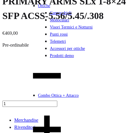
PRIMARY ARMS SLx 1-8×24
Ottiche
SFP ACSS-5.56/5.45/.308
Cannocchiali
Monoculari
Visori Termici e Notturni
€
469,00
Punti rossi
Telemetri
Pre-ordinabile
Accessori per ottiche
Prodotti demo
Quantità
Combo Ottica + Attacco
Merchandise
Rivenditori