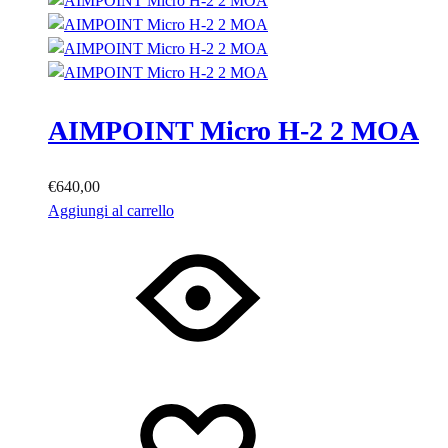
AIMPOINT Micro H-2 2 MOA
€
640,00
Aggiungi al carrello
Lista
Lista
dei
dei
desideri
desideri