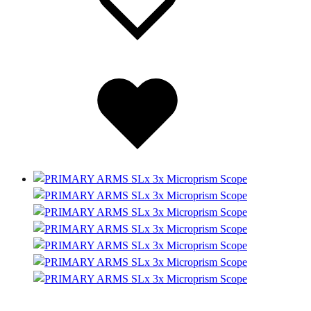
Lista
dei
desideri