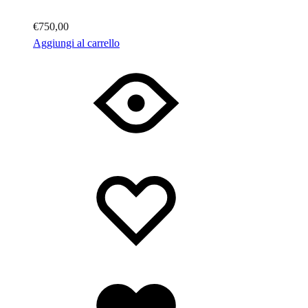
€
750,00
Aggiungi al carrello
Lista
Lista
dei
dei
desideri
desideri
Lista
dei
desideri