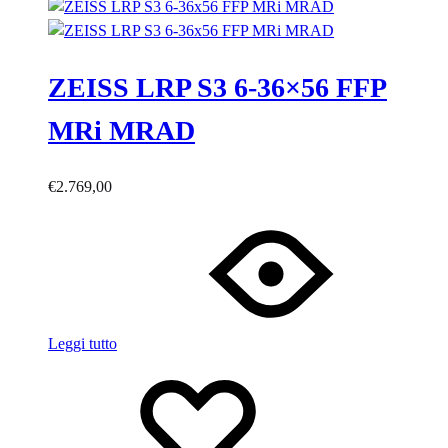
ZEISS LRP S3 6-36×56 FFP
MRi MRAD
€
2.769,00
Leggi tutto
Lista
Lista
dei
dei
desideri
desideri