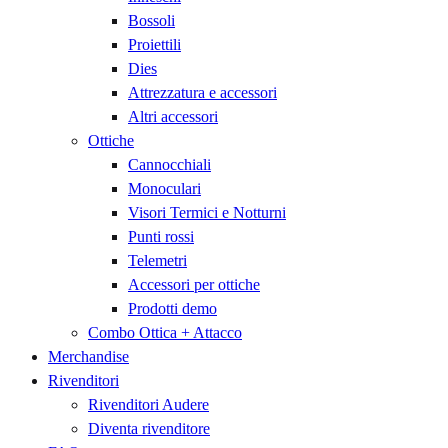
Bossoli
Proiettili
Dies
Attrezzatura e accessori
Altri accessori
Ottiche
Cannocchiali
Monoculari
Visori Termici e Notturni
Punti rossi
Telemetri
Accessori per ottiche
Prodotti demo
Combo Ottica + Attacco
Merchandise
Rivenditori
Rivenditori Audere
Diventa rivenditore