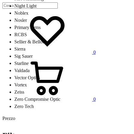
Night Light
Lista
Noblex
dei
Nosler
desideri
Primary Arms
RCBS
Sellier & Bellot
Sierra
0
Sig Sauer
Carrello
Starline
Valdada
Vector Optics
Vortex
Zeiss
0
Zero Compromise Optic
Zero Tech
Prezzo