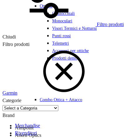
Ottiche
Cannocchiali
Monoculari
Filtro prodotti
Visori Termici e Notturni
Punti rossi
Chiudi
Telemetri
Filtro prodotti
Accessori per ottiche
Prodotti demo
Garmin
Combo Ottica + Attacco
Categorie
Brand
Merchandise
Aimpoint
Rivenditori
Arken Optics