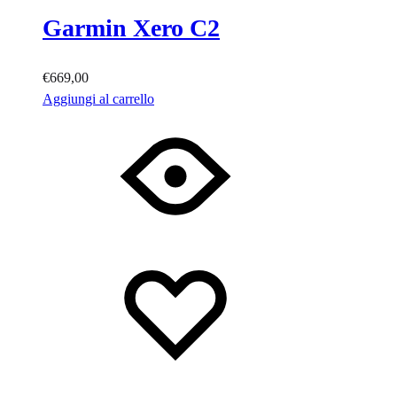
Garmin Xero C2
€
669,00
Aggiungi al carrello
Lista
Lista
dei
dei
desideri
desideri