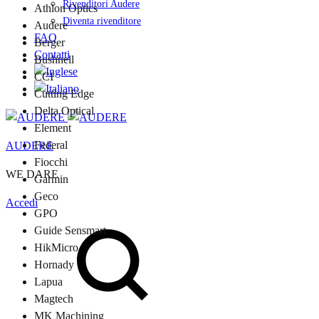
Rivenditori Audere
Athlon Optics
Diventa rivenditore
Audere
FAQ
Berger
Contatti
Bushnell
CCI
Cutting Edge
Delta Optical
Element
Federal
AUDERE
Fiocchi
WE DARE
Garmin
Geco
Accedi
GPO
Cerca
Guide Sensmart
HikMicro
Hornady
Lapua
Magtech
MK Machining