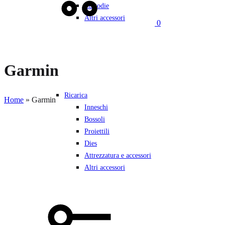
Custodie
Altri accessori
0
Garmin
Ricarica
Home
»
Garmin
Inneschi
Bossoli
Proiettili
Dies
Attrezzatura e accessori
Altri accessori