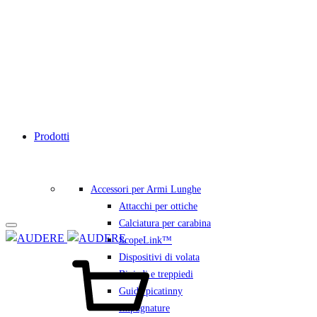
Prodotti
Accessori per Armi Lunghe
Attacchi per ottiche
Calciatura per carabina
ScopeLink™
Carrello
Dispositivi di volata
Bipiedi e treppiedi
Guide picatinny
Impugnature